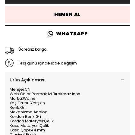
HEMEN AL
WHATSAPP
Ücretsiz kargo
14 iş günü içinde iade değişim
Ürün Açıklaması
Menşei:CN
Web Color:Parmak İzi Bırakmaz Inox
Marka:Wainer
Yaş Grubu:Yetişkin
Renk:Gri
Mekanizma:Analog
Kordon Renk:Gri
Kordon Materyali:Çelik
Kasa Materyali:Çelik
Kasa Çapı:44 mm
Cinsiyet:Erkek