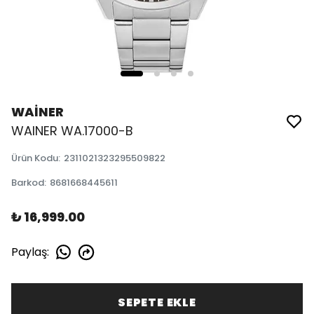
WAİNER
WAINER WA.17000-B
Ürün Kodu
:
2311021323295509822
Barkod
:
8681668445611
₺ 16,999.00
Paylaş
:
SEPETE EKLE