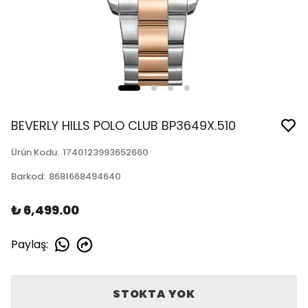
BEVERLY HILLS POLO CLUB BP3649X.510
Ürün Kodu
:
1740123993652660
Barkod
:
8681668494640
₺ 6,499.00
Paylaş
:
STOKTA YOK