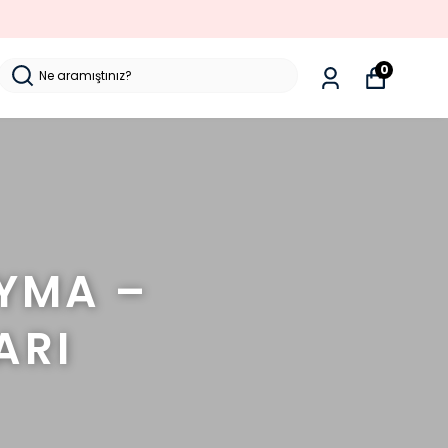
0
AYMA –
ARI