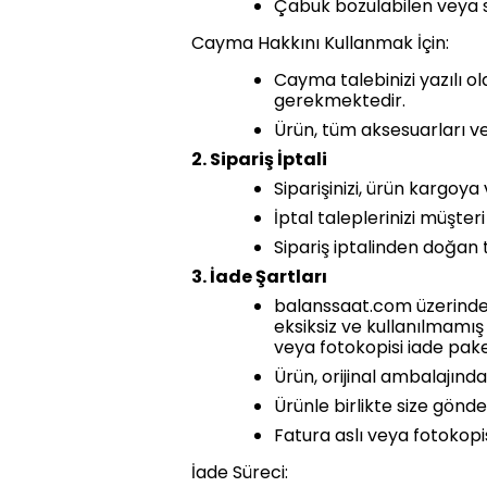
Çabuk bozulabilen veya s
Cayma Hakkını Kullanmak İçin:
Cayma talebinizi yazılı o
gerekmektedir.
Ürün, tüm aksesuarları ve f
2. Sipariş İptali
Siparişinizi, ürün kargoya
İptal taleplerinizi müşte
Sipariş iptalinden doğan 
3. İade Şartları
balanssaat.com üzerinden 
eksiksiz ve kullanılmamış 
veya fotokopisi iade paket
Ürün, orijinal ambalajında
Ürünle birlikte size gönde
Fatura aslı veya fotokopis
İade Süreci: