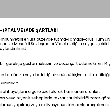
 İPTAL VE İADE ŞARTLARI
nuniyetini en üst düzeyde tutmayı amaçlıyoruz. Tüm ürün
nun ve Mesafeli Sözleşmeler Yönetmeliği’ne uygun şekil
aylandırılmıştır.
i bir gerekçe göstermeksizin ve cezai şart ödemeksizin 14 
 tarafınıza veya belirttiğiniz üçüncü kişiye teslim edildiği
Durumlar:
şisel ihtiyaçlarına göre özel olarak hazırlanan ürünler,
mış veya hijyenik sebeplerle tekrar satılabilirliği zarar gör
urulumun yapılmış veya aktivasyonun tamamlanmış olması,