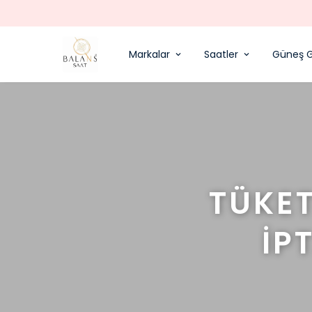
Markalar
Saatler
Güneş G
TÜKET
İP