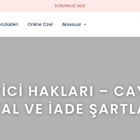
SORUNSUZ İADE
özlükleri
Online Özel
Aksesuar
İCİ HAKLARI – C
TAL VE İADE ŞARTL