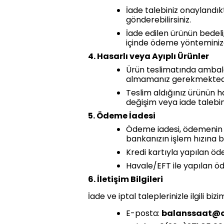
İade talebiniz onaylandık
gönderebilirsiniz.
İade edilen ürünün bedel
içinde ödeme yönteminize
4. Hasarlı veya Ayıplı Ürünler
Ürün teslimatında ambala
almamanız gerekmektedi
Teslim aldığınız ürünün h
değişim veya iade talebind
5. Ödeme İadesi
Ödeme iadesi, ödemenin ya
bankanızın işlem hızına ba
Kredi kartıyla yapılan öd
Havale/EFT ile yapılan öde
6. İletişim Bilgileri
İade ve iptal taleplerinizle ilgili biz
E-posta:
balanssaat@o