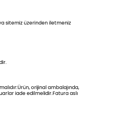
a sitemiz üzerinden iletmeniz
ir.
alıdır:Ürün, orijinal ambalajında,
arlar iade edilmelidir.Fatura aslı