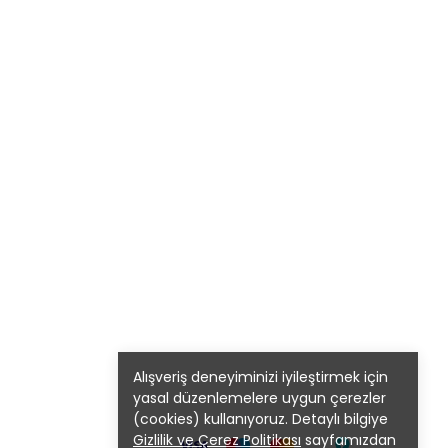
Alışveriş deneyiminizi iyileştirmek için
yasal düzenlemelere uygun çerezler
(cookies) kullanıyoruz. Detaylı bilgiye
Gizlilik ve Çerez Politikası
sayfamızdan