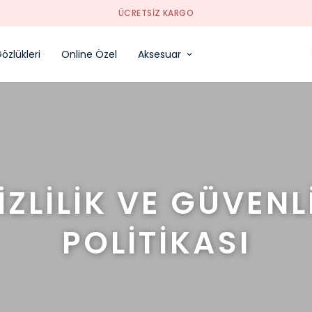
SORUNSUZ İADE
özlükleri
Online Özel
Aksesuar
İZLİLİK VE GÜVENL
POLİTİKASI