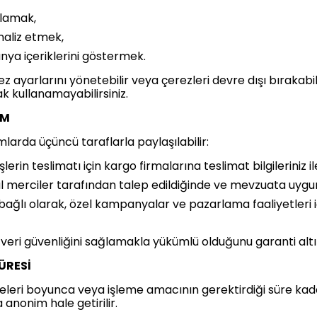
ırlamak,
naliz etmek,
ya içeriklerini göstermek.
 ayarlarını yönetebilir veya çerezleri devre dışı bırakabi
ak kullanamayabilirsiniz.
IM
mlarda üçüncü taraflarla paylaşılabilir:
şlerin teslimatı için kargo firmalarına teslimat bilgileriniz ilet
l merciler tarafından talep edildiğinde ve mevzuata uygun
a bağlı olarak, özel kampanyalar ve pazarlama faaliyetleri i
veri güvenliğini sağlamakla yükümlü olduğunu garanti altı
SÜRESİ
süreleri boyunca veya işleme amacının gerektirdiği süre ka
a anonim hale getirilir.