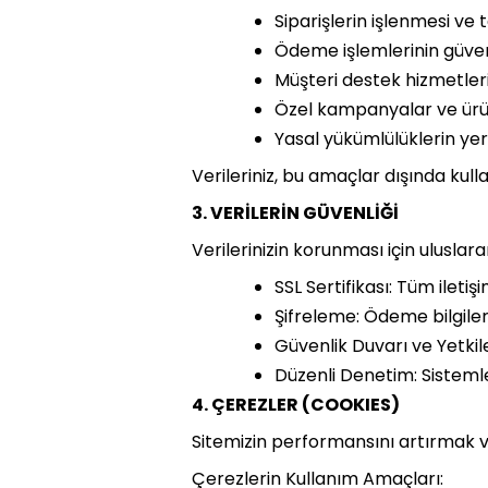
Siparişlerin işlenmesi ve t
Ödeme işlemlerinin güvenl
Müşteri destek hizmetler
Özel kampanyalar ve ürün 
Yasal yükümlülüklerin yeri
Verileriniz, bu amaçlar dışında kull
3. VERİLERİN GÜVENLİĞİ
Verilerinizin korunması için ulusla
SSL Sertifikası: Tüm ileti
Şifreleme: Ödeme bilgileri
Güvenlik Duvarı ve Yetkile
Düzenli Denetim: Sisteml
4. ÇEREZLER (COOKIES)
Sitemizin performansını artırmak ve 
Çerezlerin Kullanım Amaçları: