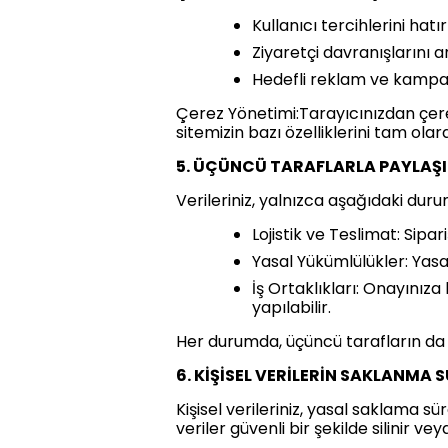
Kullanıcı tercihlerini hat
Ziyaretçi davranışlarını a
Hedefli reklam ve kampan
Çerez Yönetimi:Tarayıcınızdan çerez
sitemizin bazı özelliklerini tam olar
5. ÜÇÜNCÜ TARAFLARLA PAYLAŞ
Verileriniz, yalnızca aşağıdaki duru
Lojistik ve Teslimat: Sipari
Yasal Yükümlülükler: Yasa
İş Ortaklıkları: Onayınız
yapılabilir.
Her durumda, üçüncü tarafların da 
6. KİŞİSEL VERİLERİN SAKLANMA 
Kişisel verileriniz, yasal saklama 
veriler güvenli bir şekilde silinir vey