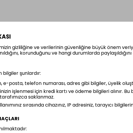
KASI
in gizliliğine ve verilerinin güvenliğine büyük önem veriyor
ullanıldığını, korunduğunu ve hangi durumlarda paylaşıldığın
bilgiler şunlardır:
sim, e-posta, telefon numarası, adres gibi bilgiler, üyelik oluş
inizin işlenmesi için kredi kartı ve ödeme bilgileri alınır. B
 tarafımızca saklanmaz.
llanımınız sırasında cihazınız, IP adresiniz, tarayıcı bilgiler
AMAÇLARI
anılmaktadır: