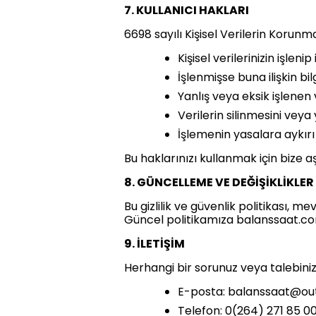
7. KULLANICI HAKLARI
6698 sayılı Kişisel Verilerin Korun
Kişisel verilerinizin işlen
İşlenmişse buna ilişkin bi
Yanlış veya eksik işlenen 
Verilerin silinmesini veya
İşlemenin yasalara aykırı
Bu haklarınızı kullanmak için bize aş
8. GÜNCELLEME VE DEĞİŞİKLİKLER
Bu gizlilik ve güvenlik politikası, m
Güncel politikamıza balanssaat.com 
9. İLETİŞİM
Herhangi bir sorunuz veya talebiniz i
E-posta:
balanssaat@ou
Telefon: 0(264) 271 85 0