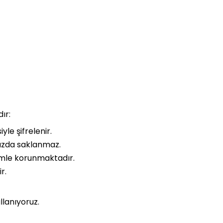
ır:
yle şifrelenir.
ımızda saklanmaz.
işimle korunmaktadır.
r.
llanıyoruz.