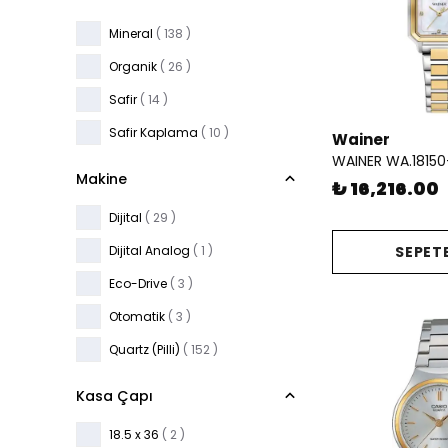
Mineral
( 138 )
Organik
( 26 )
Safir
( 14 )
Safir Kaplama
( 10 )
Wainer
WAINER WA.1815
Makine
₺ 16,216.00
Dijital
( 29 )
Dijital Analog
( 1 )
SEPETE
Eco-Drive
( 3 )
Otomatik
( 3 )
Quartz (Pilli)
( 152 )
Kasa Çapı
18.5 x 36
( 2 )