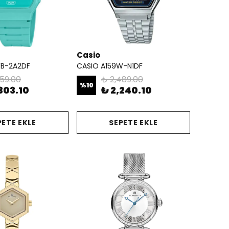
Casio
WB-2A2DF
CASIO A159W-N1DF
559.00
₺ 2,489.00
%
10
303.10
₺ 2,240.10
PETE EKLE
SEPETE EKLE