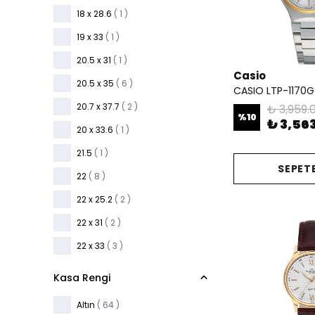
18 x 28.6
( 1 )
19 x 33
( 1 )
20.5 x 31
( 1 )
Casio
20.5 x 35
( 6 )
CASIO LTP-1170
20.7 x 37.7
( 2 )
₺ 3,959.
%
10
₺ 3,56
20 x 33.6
( 1 )
21.5
( 1 )
SEPETE
22
( 8 )
22 x 25.2
( 2 )
22 x 31
( 2 )
22 x 33
( 3 )
22x25
( 1 )
Kasa Rengi
23
( 1 )
Altın
( 64 )