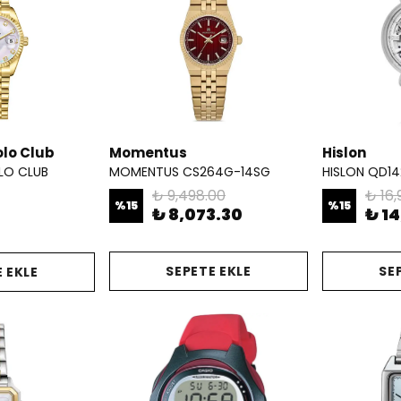
olo Club
Momentus
Hislon
OLO CLUB
MOMENTUS CS264G-14SG
HISLON QD14
₺ 9,498.00
₺ 16,
%
15
%
15
₺ 8,073.30
₺ 1
SEPETE EKLE
SE
 EKLE