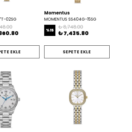
Momentus
7T-02SG
MOMENTUS SS404G-15SG
248.00
₺ 8,748.00
%
15
,860.80
₺ 7,435.80
PETE EKLE
SEPETE EKLE