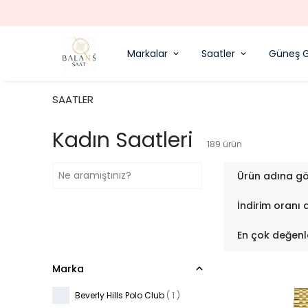
Markalar
Saatler
Güneş G
SAATLER
Kadın Saatleri
189
ürün
Ürün adına gö
İndirim oranı 
En çok değenl
Marka
Beverly Hills Polo Club
( 1 )