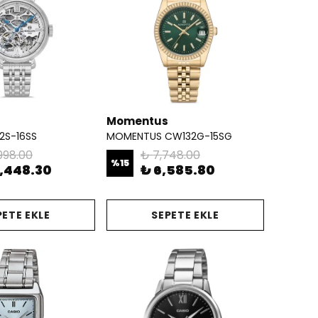
Momentus
2S-16SS
MOMENTUS CW132G-15SG
998.00
₺ 7,748.00
%
15
4,448.30
₺ 6,585.80
PETE EKLE
SEPETE EKLE