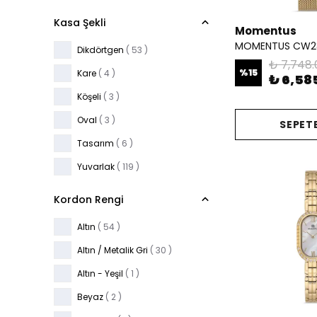
29.5
( 1 )
Kasa Şekli
Momentus
29.8 x 38.8
( 1 )
MOMENTUS CW2
Dikdörtgen
( 53 )
30
( 6 )
₺ 7,748.
%
15
Kare
( 4 )
₺ 6,58
30.2
( 5 )
Köşeli
( 3 )
30.4 x 34.5
( 2 )
Oval
( 3 )
SEPETE
30.5
( 1 )
Tasarım
( 6 )
30 x 36.7
( 1 )
Yuvarlak
( 119 )
31
( 13 )
31.3
( 1 )
Kordon Rengi
32
( 10 )
Altın
( 54 )
33
( 4 )
Altın / Metalik Gri
( 30 )
33.1
( 2 )
Altın - Yeşil
( 1 )
33.2
( 1 )
Beyaz
( 2 )
33.2 x 36.8
( 1 )