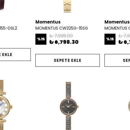
Momentus
Momentus
155-DSL2
MOMENTUS CW325G-15SG
MOMENTUS 
₺ 7,998.00
₺ 7,
%
15
%
15
₺ 6,798.30
₺ 6
 EKLE
SEPETE EKLE
SE