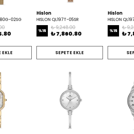
Hislon
Hislon
80G-02SG
HISLON QL197T-05SR
HISLON QL19
00
₺ 9,248.00
₺ 9,
%
15
%
15
5.80
₺ 7,860.80
₺ 7
 EKLE
SEPETE EKLE
SE