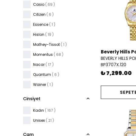
Casio
( 69 )
Citizen
( 6 )
Essence
( 1 )
Hislon
( 19 )
Mathey-Tissot
( 1 )
Beverly Hills P
Momentus
( 68 )
BEVERLY HILLS P
BP3707X.120
Nacar
( 17 )
₺ 7,299.00
Quantum
( 6 )
Wainer
( 1 )
SEPETE
Cinsiyet
Kadın
( 167 )
Unisex
( 21 )
Cam