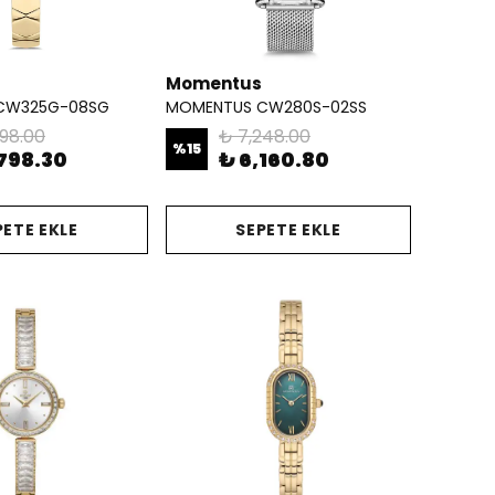
Momentus
CW325G-08SG
MOMENTUS CW280S-02SS
998.00
₺ 7,248.00
%
15
,798.30
₺ 6,160.80
PETE EKLE
SEPETE EKLE