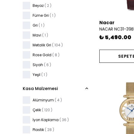
23.2
( 2 )
Beyaz
( 2 )
23.5 x 33.5
( 1 )
Füme Gri
( 1 )
24.6 x 30.3
( 3 )
Nacar
Gri
( 1 )
NACAR NC31-39B
24 x 28
( 3 )
Mavi
( 1 )
₺ 5,490.00
24x29.50
( 1 )
Metalik Gri
( 104 )
25
( 7 )
Rose Gold
( 8 )
SEPETE
25 x 32.5
( 1 )
Siyah
( 6 )
26
( 14 )
Yeşil
( 1 )
27
( 4 )
Kasa Malzemesi
28
( 5 )
28.2
( 6 )
Alüminyum
( 4 )
28.5
( 1 )
Çelik
( 120 )
28.6 x 33.5
( 2 )
İyon Kaplama
( 36 )
29
( 3 )
Plastik
( 28 )