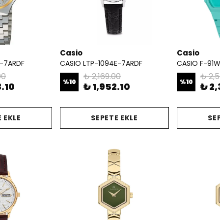
Casio
Casio
G-7ARDF
CASIO LTP-1094E-7ARDF
CASIO F-91
00
₺ 2,169.00
₺ 2,
%
10
%
10
3.10
₺ 1,952.10
₺ 2,
 EKLE
SEPETE EKLE
SE