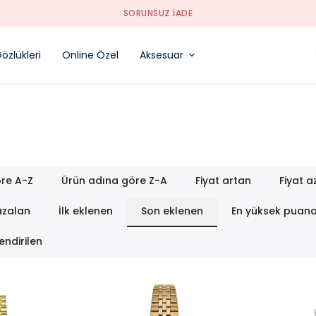
SORUNSUZ İADE
özlükleri
Online Özel
Aksesuar
re A-Z
Ürün adına göre Z-A
Fiyat artan
Fiyat a
azalan
İlk eklenen
Son eklenen
En yüksek puan
endirilen