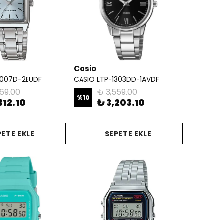
Casio
V007D-2EUDF
CASIO LTP-1303DD-1AVDF
569.00
₺ 3,559.00
%
10
312.10
₺ 3,203.10
PETE EKLE
SEPETE EKLE