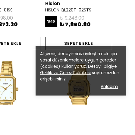
Hislon
S-01SS
HISLON QL220T-02STS
498.00
₺ 9,248.00
%
15
373.30
₺ 7,860.80
PETE EKLE
SEPETE EKLE
Alışveriş deneyiminizi iyileştirmek için
yasal düzenlemelere uygun çerezler
(cookies) kullanıyoruz. Detaylı bilgiye
Gizlilik ve Çerez Politikası
sayfamızdan
erişebilirsiniz.
Anladım
Casio