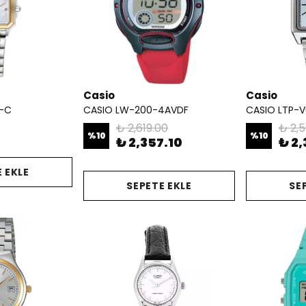
Casio
Casio
0-C
CASIO LW-200-4AVDF
CASIO LTP-
₺ 2,619.00
₺ 2,
%
10
%
10
₺ 2,357.10
₺ 2,
 EKLE
SEPETE EKLE
SE