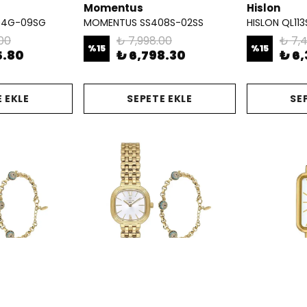
Momentus
Hislon
04G-09SG
MOMENTUS SS408S-02SS
HISLON QL113
00
₺ 7,998.00
₺ 7,
%
15
%
15
5.80
₺ 6,798.30
₺ 6,
 EKLE
SEPETE EKLE
SE
Hislon
Casio