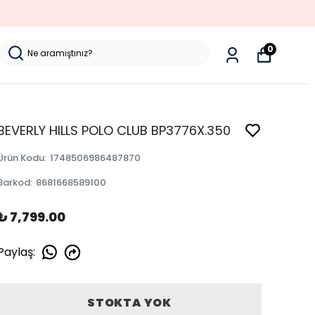
0
BEVERLY HILLS POLO CLUB BP3776X.350
Ürün Kodu
:
1748506986487870
Barkod
:
8681668589100
₺ 7,799.00
Paylaş
:
STOKTA YOK