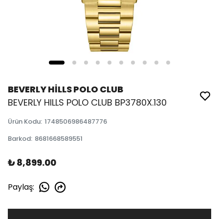
BEVERLY HİLLS POLO CLUB
BEVERLY HILLS POLO CLUB BP3780X.130
Ürün Kodu
:
1748506986487776
Barkod
:
8681668589551
₺ 8,899.00
Paylaş
: