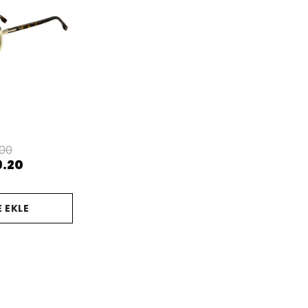
G
.00
9.20
 EKLE