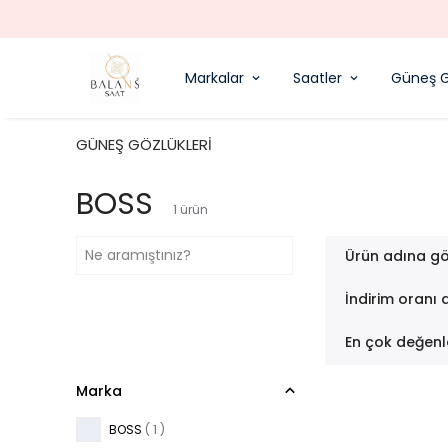
Markalar
Saatler
Güneş G
GÜNEŞ GÖZLÜKLERİ
BOSS
1
ürün
Ürün adına gö
İndirim oranı 
En çok değenl
Marka
BOSS
( 1 )