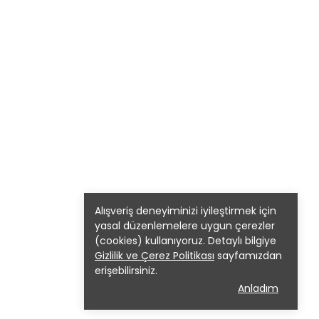
Alışveriş deneyiminizi iyileştirmek için
yasal düzenlemelere uygun çerezler
(cookies) kullanıyoruz. Detaylı bilgiye
Gizlilik ve Çerez Politikası
sayfamızdan
erişebilirsiniz.
Anladım