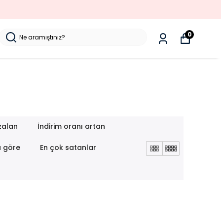
0
zalan
İndirim oranı artan
a göre
En çok satanlar