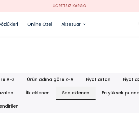
ÜCRETSIZ KARGO
özlükleri
Online Özel
Aksesuar
re A-Z
Ürün adına göre Z-A
Fiyat artan
Fiyat a
azalan
İlk eklenen
Son eklenen
En yüksek puan
endirilen