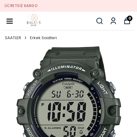
SORUNSUZ İADE
0
SAATLER
Erkek Saatleri