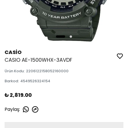
CASİO
CASIO AE-1500WHX-3AVDF
Ürün Kodu
:
2206122158052160000
Barkod
:
4549526324154
₺ 2,819.00
Paylaş
: