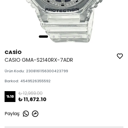
CASİO
CASIO GMA-S2140RX-7ADR
Ürün Kodu
:
2308161156300423799
Barkod
:
4549526355592
₺ 12,969.00
%
10
₺ 11,672.10
Paylaş
: