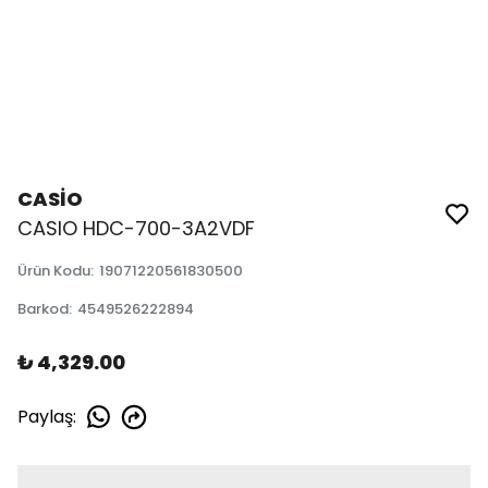
CASİO
CASIO HDC-700-3A2VDF
Ürün Kodu
:
19071220561830500
Barkod
:
4549526222894
₺ 4,329.00
Paylaş
: