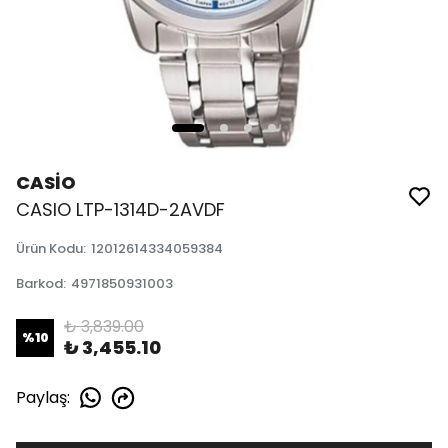
CASİO
CASIO LTP-1314D-2AVDF
Ürün Kodu
:
12012614334059384
Barkod
:
4971850931003
₺ 3,839.00
%
10
₺ 3,455.10
Paylaş
: