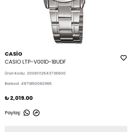
CASİO
CASIO LTP-V001D-1BUDF
Ürün Kodu
:
20061112543735600
Barkod
:
4971850082965
₺ 2,019.00
Paylaş
: