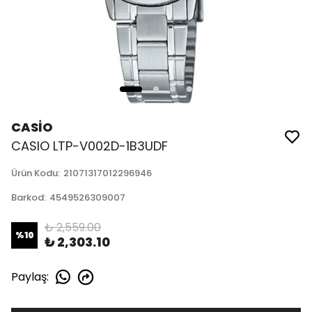
CASİO
CASIO LTP-V002D-1B3UDF
Ürün Kodu
:
21071317012296946
Barkod
:
4549526309007
₺ 2,559.00
%
10
₺ 2,303.10
Paylaş
: