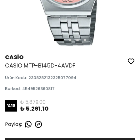
CASİO
CASIO MTP-B145D-4AVDF
Ürün Kodu
:
2308282132325077094
Barkod
:
4549526360817
₺ 5,879.00
%
10
₺ 5,291.10
Paylaş
: