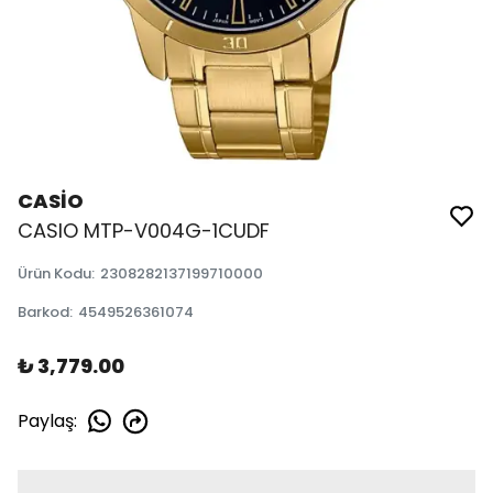
CASİO
CASIO MTP-V004G-1CUDF
Ürün Kodu
:
2308282137199710000
Barkod
:
4549526361074
₺ 3,779.00
Paylaş
: