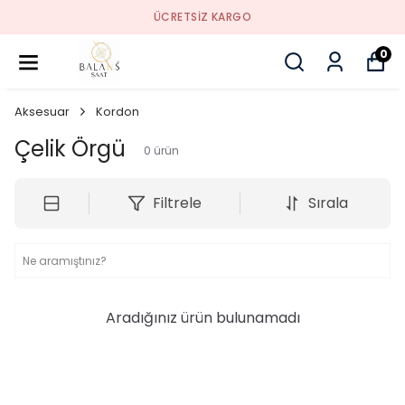
ÜCRETSIZ KARGO
0
Aksesuar
Kordon
Çelik Örgü
0
ürün
Filtrele
Sırala
Aradığınız ürün bulunamadı