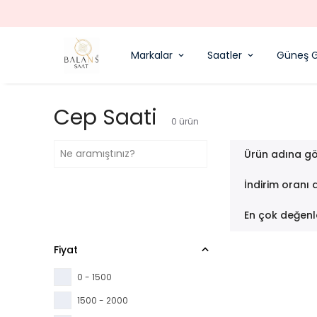
Markalar
Saatler
Güneş G
Cep Saati
0
ürün
Ürün adına gö
İndirim oranı 
En çok değenl
Fiyat
0 - 1500
1500 - 2000