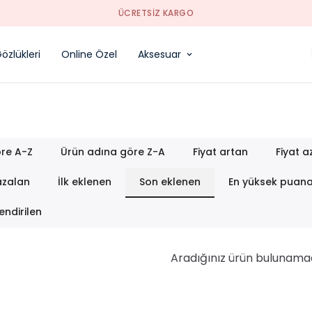
ÜCRETSIZ KARGO
özlükleri
Online Özel
Aksesuar
re A-Z
Ürün adına göre Z-A
Fiyat artan
Fiyat a
azalan
İlk eklenen
Son eklenen
En yüksek puan
endirilen
Aradığınız ürün bulunama