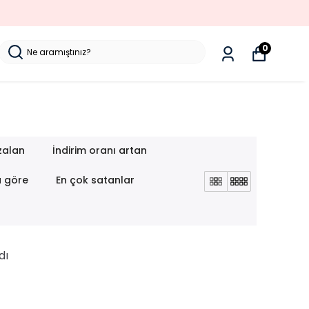
0
zalan
İndirim oranı artan
a göre
En çok satanlar
dı