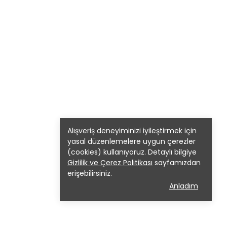
Alışveriş deneyiminizi iyileştirmek için
yasal düzenlemelere uygun çerezler
(cookies) kullanıyoruz. Detaylı bilgiye
Gizlilik ve Çerez Politikası
sayfamızdan
erişebilirsiniz.
Anladım