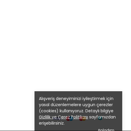
Alışveriş deneyiminizi iyileştirmek için
yasal düzenlemelere uygun çerezler
(cookies) kullanıyoruz. Detaylı bilgiye
Gizlilik ve Çerez Politikası
sayfamızdan
erişebilirsiniz.
Anladım