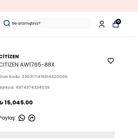
0
CİTİZEN
CITIZEN AW1765-88X
Ürün Kodu
:
2303171419314420000
Barkod
:
4974374334039
₺ 15,045.00
Paylaş
: