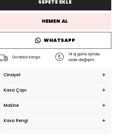
SEPETE EKLE
HEMEN AL
WHATSAPP
14 iş günü içinde
Ücretsiz kargo
iade değişim
Cinsiyet
Kasa Çapı
Makine
Kasa Rengi