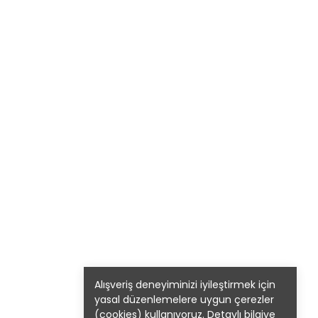
Alışveriş deneyiminizi iyileştirmek için
yasal düzenlemelere uygun çerezler
(cookies) kullanıyoruz. Detaylı bilgiye