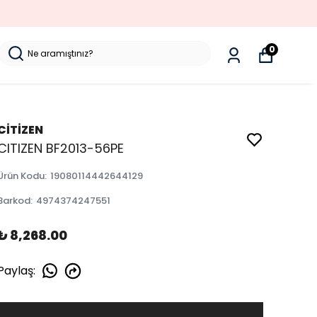
0
CİTİZEN
CITIZEN BF2013-56PE
Ürün Kodu
:
19080114442644129
Barkod
:
4974374247551
₺ 8,268.00
Paylaş
: