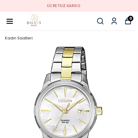
SORUNSUZ İADE
0
Kadın Saatleri