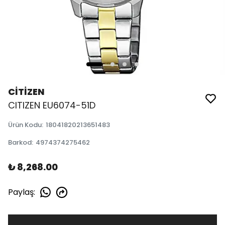
CİTİZEN
CITIZEN EU6074-51D
Ürün Kodu
:
18041820213651483
Barkod
:
4974374275462
₺ 8,268.00
Paylaş
: