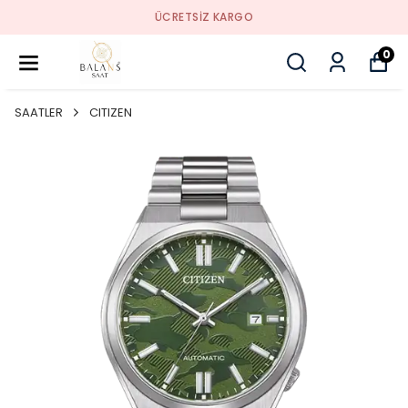
SIZ KARGO
SORU
0
SAATLER
CITIZEN