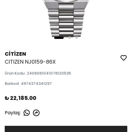
CİTİZEN
CITIZEN NJ0159-86X
Ürün Kodu
:
2406061041078120535
Barkod
:
4974374341297
₺ 22,185.00
Paylaş
: