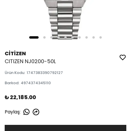
CİTİZEN
CITIZEN NJ0200-50L
Ürün Kodu
:
1747383390792127
Barkod
:
4974374345110
₺ 22,185.00
Paylaş
: