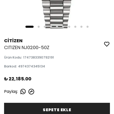
CİTİZEN
CITIZEN NJ0200-50Z
Ürün Kodu
:
1747383390792191
Barkod
:
4974374345134
₺ 22,185.00
Paylaş
:
SEPETE EKLE