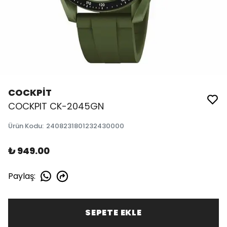
COCKPİT
COCKPIT CK-2045GN
Ürün Kodu
:
2408231801232430000
₺ 949.00
Paylaş
:
SEPETE EKLE