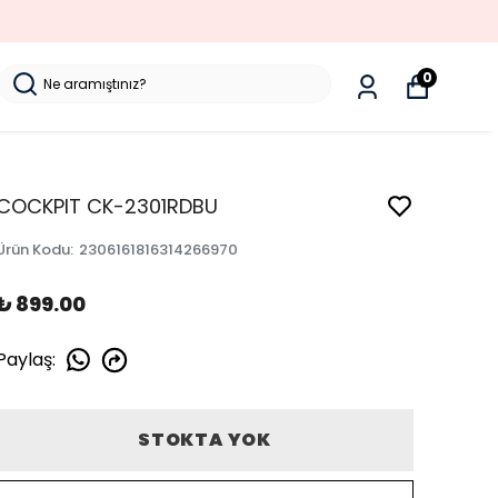
0
COCKPIT CK-2301RDBU
Ürün Kodu
:
2306161816314266970
₺ 899.00
Paylaş
:
STOKTA YOK