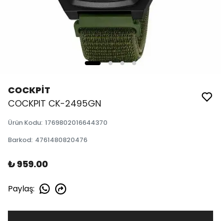
COCKPİT
COCKPIT CK-2495GN
Ürün Kodu
:
1769802016644370
Barkod
:
4761480820476
₺ 959.00
Paylaş
: