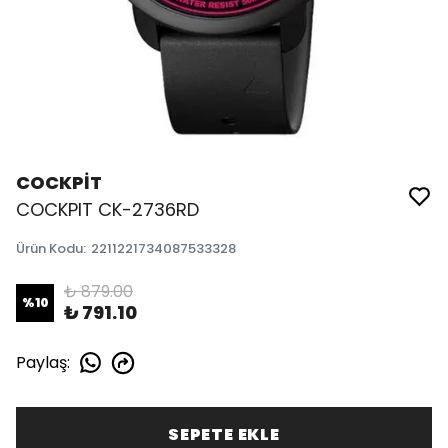
COCKPİT
COCKPIT CK-2736RD
Ürün Kodu
:
2211221734087533328
₺ 879.00
%
10
₺ 791.10
Paylaş
:
SEPETE EKLE