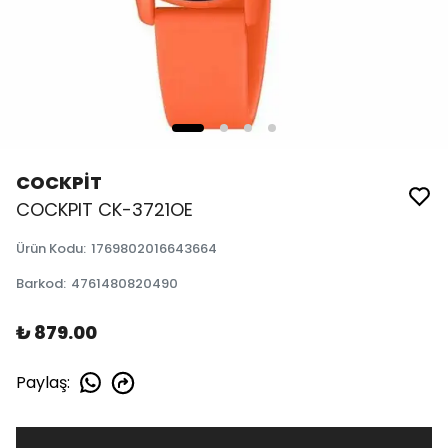
COCKPİT
COCKPIT CK-3721OE
Ürün Kodu
:
1769802016643664
Barkod
:
4761480820490
₺ 879.00
Paylaş
: