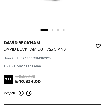
DAVİD BECKHAM
DAVID BECKHAM DB 1172/S ANS
Ürün Kodu
:
1749055584316925
Barkod
:
0197737092696
₺ 13,530.00
%
20
₺ 10,824.00
Paylaş
: