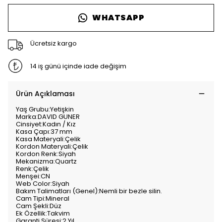
WHATSAPP
Ücretsiz kargo
14 iş günü içinde iade değişim
Ürün Açıklaması
Yaş Grubu:Yetişkin
Marka:DAVID GUNER
Cinsiyet:Kadın / Kız
Kasa Çapı:37 mm
Kasa Materyali:Çelik
Kordon Materyali:Çelik
Kordon Renk:Siyah
Mekanizma:Quartz
Renk:Çelik
Menşei:CN
Web Color:Siyah
Bakım Talimatları (Genel):Nemli bir bezle silin.
Cam Tipi:Mineral
Cam Şekli:Düz
Ek Özellik:Takvim
Garanti Süresi:2 Yıl