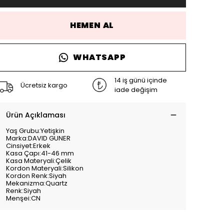
HEMEN AL
WHATSAPP
14 iş günü içinde
Ücretsiz kargo
iade değişim
Ürün Açıklaması
Yaş Grubu:Yetişkin
Marka:DAVID GUNER
Cinsiyet:Erkek
Kasa Çapı:41-46 mm
Kasa Materyali:Çelik
Kordon Materyali:Silikon
Kordon Renk:Siyah
Mekanizma:Quartz
Renk:Siyah
Menşei:CN