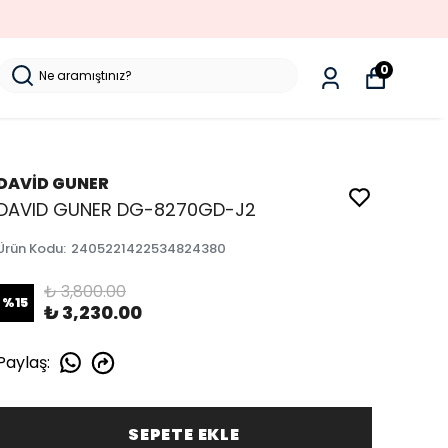
0
DAVİD GUNER
DAVID GUNER DG-8270GD-J2
Ürün Kodu
:
2405221422534824380
₺ 3,800.00
%
15
₺ 3,230.00
Paylaş
:
SEPETE EKLE