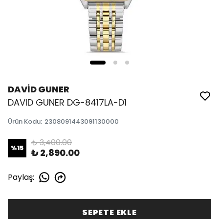
DAVİD GUNER
DAVID GUNER DG-8417LA-D1
Ürün Kodu
:
2308091443091130000
₺ 3,400.00
%
15
₺ 2,890.00
Paylaş
:
SEPETE EKLE