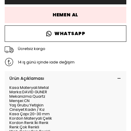
HEMEN AL
WHATSAPP
Ücretsiz kargo
14 iş günü içinde iade değişim
Ürün Açıklaması
Kasa Materyali:Metal
Marka:DAVID GUNER
Mekanizma:Quartz
Menşei:CN
Yaş Grubu:Yetişkin
Cinsiyet:Kadın / Kız
Kasa Çapı:20-30 mm
Kordon Materyali:Çelik
Kordon Renk:İki Renk
Renk:Çok Renkli