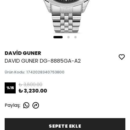
DAVİD GUNER
DAVID GUNER DG-8885GA-A2
Ürün Kodu
:
1742028340753800
₺ 3,800.00
%
15
₺ 3,230.00
Paylaş
:
SEPETE EKLE