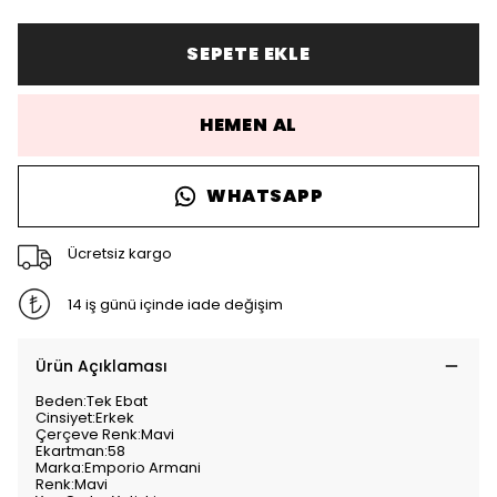
SEPETE EKLE
HEMEN AL
WHATSAPP
Ücretsiz kargo
14 iş günü içinde iade değişim
Ürün Açıklaması
Beden:Tek Ebat
Cinsiyet:Erkek
Çerçeve Renk:Mavi
Ekartman:58
Marka:Emporio Armani
Renk:Mavi