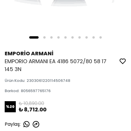
EMPORİO ARMANİ
EMPORIO ARMANI EA 4186 5072/80 58 17
145 3N
Ürün Kodu
:
2303061220114506748
Barkod
:
8056597765176
₺ 10,890.00
%
20
₺ 8,712.00
Paylaş
: