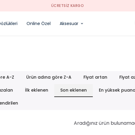
özlükleri
Online Özel
Aksesuar
re A-Z
Ürün adına göre Z-A
Fiyat artan
Fiyat a
azalan
İlk eklenen
Son eklenen
En yüksek puan
endirilen
Aradığınız ürün bulunama