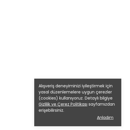
Alışveriş deneyiminizi iyileştirmek için
yasal düzenlemelere uygun çerezler
(cookies) kullanıyoruz. Detaylı bilgiye
Gizlilik ve Çerez Politikası
sayfamızdan
erişebilirsiniz.
Anladım