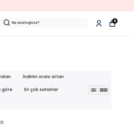
0
zalan
İndirim oranı artan
a göre
En çok satanlar
dı