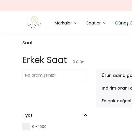
ÜCRETSIZ KARGO
Markalar
Saatler
Güneş G
Saat
Erkek Saat
0
ürün
Ürün adına gö
İndirim oranı 
En çok değenl
Fiyat
0 - 1500