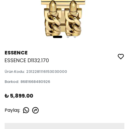
ESSENCE
ESSENCE D1132.170
Ürün Kodu
:
2312281116153030000
Barkod
:
8681668480926
₺ 5,899.00
Paylaş
: