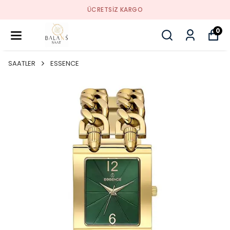
SIZ KARGO
SORU
0
SAATLER
ESSENCE