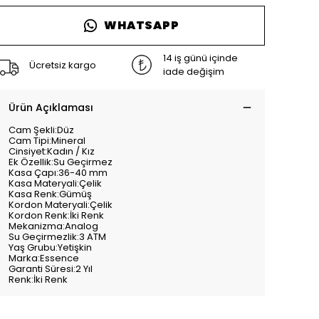
WHATSAPP
14 iş günü içinde
Ücretsiz kargo
iade değişim
Ürün Açıklaması
Cam Şekli:Düz
Cam Tipi:Mineral
Cinsiyet:Kadın / Kız
Ek Özellik:Su Geçirmez
Kasa Çapı:36-40 mm
Kasa Materyali:Çelik
Kasa Renk:Gümüş
Kordon Materyali:Çelik
Kordon Renk:İki Renk
Mekanizma:Analog
Su Geçirmezlik:3 ATM
Yaş Grubu:Yetişkin
Marka:Essence
Garanti Süresi:2 Yıl
Renk:İki Renk