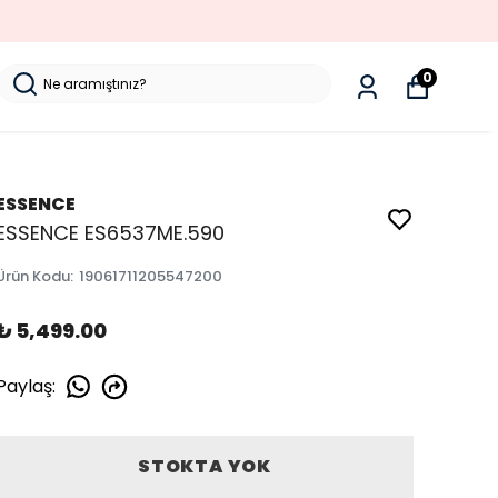
SORUNSUZ İADE
0
ESSENCE
ESSENCE ES6537ME.590
Ürün Kodu
:
19061711205547200
₺ 5,499.00
Paylaş
:
STOKTA YOK