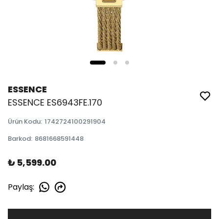
ESSENCE
ESSENCE ES6943FE.170
Ürün Kodu
:
1742724100291904
Barkod
:
8681668591448
₺ 5,599.00
Paylaş
: