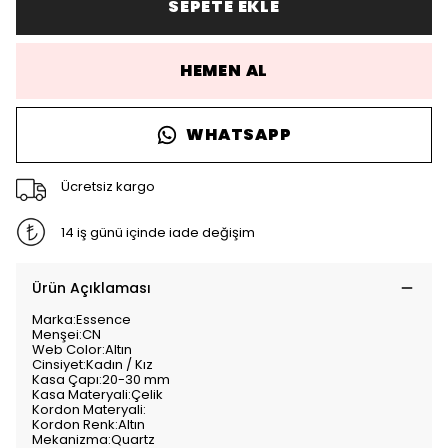
SEPETE EKLE
HEMEN AL
WHATSAPP
Ücretsiz kargo
14 iş günü içinde iade değişim
Ürün Açıklaması
Marka:Essence
Menşei:CN
Web Color:Altın
Cinsiyet:Kadın / Kız
Kasa Çapı:20-30 mm
Kasa Materyali:Çelik
Kordon Materyali:
Kordon Renk:Altın
Mekanizma:Quartz