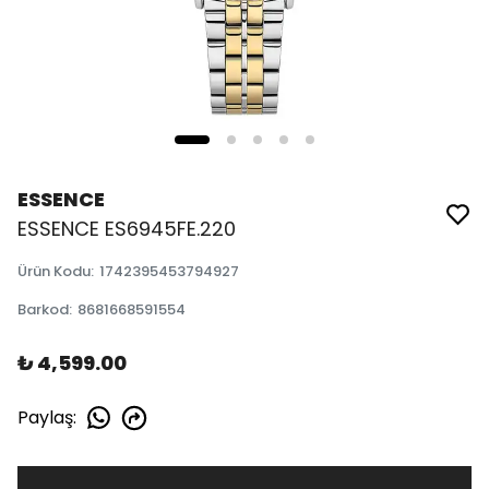
ESSENCE
ESSENCE ES6945FE.220
Ürün Kodu
:
1742395453794927
Barkod
:
8681668591554
₺ 4,599.00
Paylaş
: