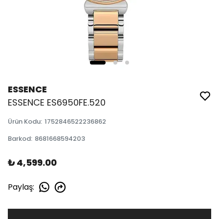
ESSENCE
ESSENCE ES6950FE.520
Ürün Kodu
:
1752846522236862
Barkod
:
8681668594203
₺ 4,599.00
Paylaş
: