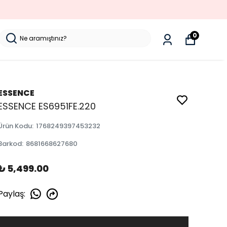
0
ESSENCE
ESSENCE ES6951FE.220
Ürün Kodu
:
1768249397453232
Barkod
:
8681668627680
₺ 5,499.00
Paylaş
: