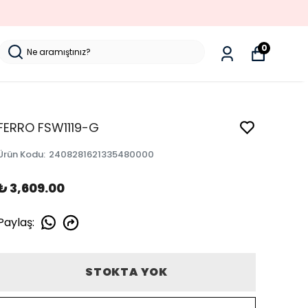
0
FERRO FSW1119-G
Ürün Kodu
:
2408281621335480000
₺ 3,609.00
Paylaş
:
STOKTA YOK