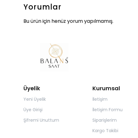
Yorumlar
Bu ürün için henüz yorum yapılmamış.
Üyelik
Kurumsal
Yeni Üyelik
İletişim
Üye Girişi
İletişim Formu
Şifremi Unuttum
Siparişlerim
Kargo Takibi