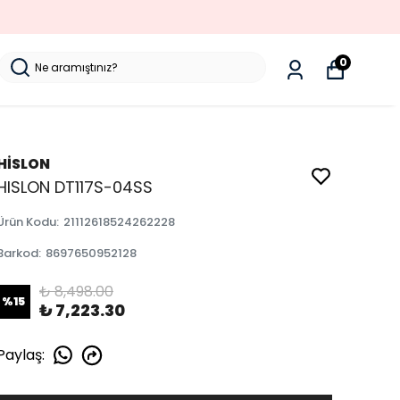
0
HİSLON
HISLON DT117S-04SS
Ürün Kodu
:
21112618524262228
Barkod
:
8697650952128
₺ 8,498.00
%
15
₺ 7,223.30
Paylaş
: