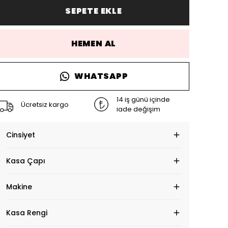
SEPETE EKLE
HEMEN AL
WHATSAPP
14 iş günü içinde
Ücretsiz kargo
iade değişim
Cinsiyet
Kasa Çapı
Makine
Kasa Rengi