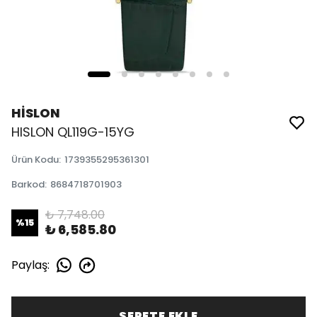
HİSLON
HISLON QL119G-15YG
Ürün Kodu
:
1739355295361301
Barkod
:
8684718701903
₺ 7,748.00
%
15
₺ 6,585.80
Paylaş
:
SEPETE EKLE