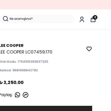
0
LEE COOPER
LEE COOPER LC07459.170
Ürün Kodu
:
1754915393637325
Barkod
:
8681668642782
₺ 3,250.00
Paylaş
: