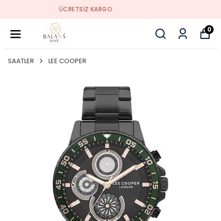
SORUNSUZ İADE
0
SAATLER
LEE COOPER