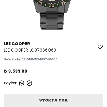
LEE COOPER
LEE COOPER LC07636.060
Ürün Kodu
:
2310181653489740000
₺ 3,539.00
Paylaş
:
STOKTA YOK