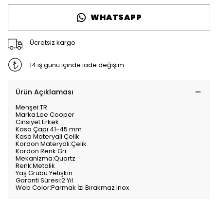
WHATSAPP
Ücretsiz kargo
14 iş günü içinde iade değişim
Ürün Açıklaması
Menşei:TR
Marka:Lee Cooper
Cinsiyet:Erkek
Kasa Çapı:41-45 mm
Kasa Materyali:Çelik
Kordon Materyali:Çelik
Kordon Renk:Gri
Mekanizma:Quartz
Renk:Metalik
Yaş Grubu:Yetişkin
Garanti Süresi:2 Yıl
Web Color:Parmak İzi Bırakmaz Inox