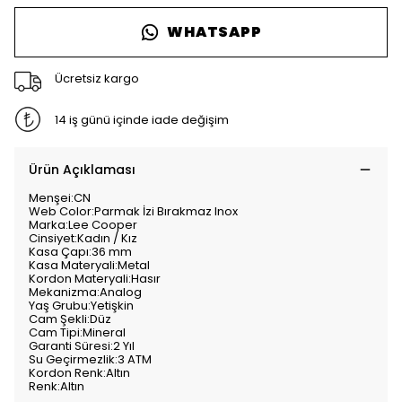
WHATSAPP
Ücretsiz kargo
14 iş günü içinde iade değişim
Ürün Açıklaması
Menşei:CN
Web Color:Parmak İzi Bırakmaz Inox
Marka:Lee Cooper
Cinsiyet:Kadın / Kız
Kasa Çapı:36 mm
Kasa Materyali:Metal
Kordon Materyali:Hasır
Mekanizma:Analog
Yaş Grubu:Yetişkin
Cam Şekli:Düz
Cam Tipi:Mineral
Garanti Süresi:2 Yıl
Su Geçirmezlik:3 ATM
Kordon Renk:Altın
Renk:Altın