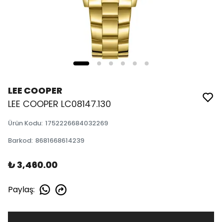
LEE COOPER
LEE COOPER LC08147.130
Ürün Kodu
:
1752226684032269
Barkod
:
8681668614239
₺ 3,460.00
Paylaş
: