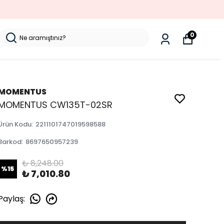
SORUNSUZ İADE
0
MOMENTUS
MOMENTUS CW135T-02SR
Ürün Kodu
:
2211101747019598588
Barkod
:
8697650957239
₺ 8,248.00
%
15
₺ 7,010.80
Paylaş
: